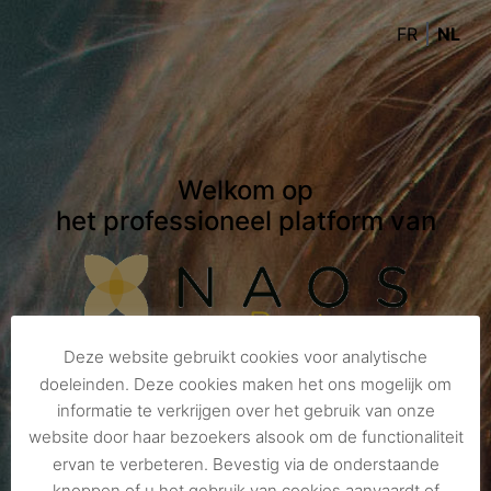
FR
NL
Welkom op
het professioneel platform van
Deze website gebruikt cookies voor analytische
doeleinden. Deze cookies maken het ons mogelijk om
informatie te verkrijgen over het gebruik van onze
GEBRUIKERSNAAM
website door haar bezoekers alsook om de functionaliteit
ervan te verbeteren. Bevestig via de onderstaande
knoppen of u het gebruik van cookies aanvaardt of