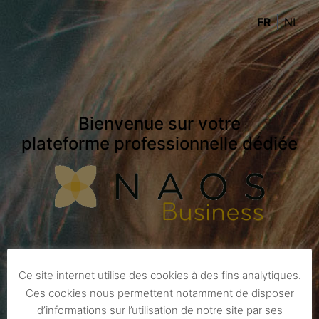
FR
NL
Bienvenue sur votre
plateforme professionnelle dédiée
IDENTIFIANT
Ce site internet utilise des cookies à des fins analytiques.
Ces cookies nous permettent notamment de disposer
d’informations sur l’utilisation de notre site par ses